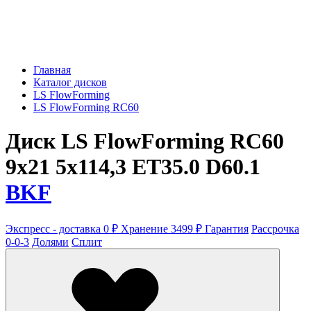
Главная
Каталог дисков
LS FlowForming
LS FlowForming RC60
Диск LS FlowForming RC60
9x21 5x114,3 ET35.0 D60.1
BKF
Экспресс - доставка 0 ₽
Хранение 3499 ₽
Гарантия
Рассрочка
0-0-3
Долями
Сплит