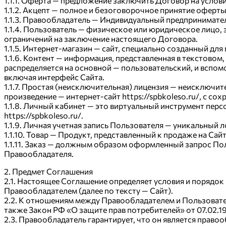
1.1.1. Оферта — предложение заключить Договор на услови
1.1.2. Акцепт — полное и безоговорочное принятие оферты
1.1.3. Правообладатель — Индивидуальный предпринимате
1.1.4. Пользователь — физическое или юридическое лицо,
ограничений на заключение настоящего Договора.
1.1.5. Интернет-магазин — сайт, специально созданный для
1.1.6. Контент — информация, представленная в текстовом
распределяется на основной — пользовательский, и вспо
включая интерфейс Сайта.
1.1.7. Простая (неисключительная) лицензия — неисключи
произведение — интернет-сайт https://spbkoleso.ru/, с с
1.1.8. Личный кабинет — это виртуальный инструмент пе
https://spbkoleso.ru/.
1.1.9. Личная учетная запись Пользователя — уникальный л
1.1.10. Товар — Продукт, представленный к продаже на Са
1.1.11. Заказ — должным образом оформленный запрос Пол
Правообладателя.
2. Предмет Соглашения
2.1. Настоящее Соглашение определяет условия и порядок
Правообладателем (далее по тексту — Сайт).
2.2. К отношениям между Правообладателем и Пользоват
также Закон РФ «О защите прав потребителей» от 07.02.19
2.3. Правообладатель гарантирует, что он является право