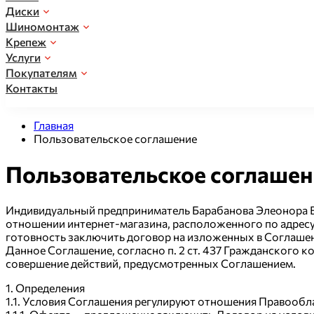
Диски
Шиномонтаж
Крепеж
Услуги
Автомобильные шины
Покупателям
Автомобильные диски
Зимние шины
Контакты
Стационарный шиномонтаж
Литые диски
Болты
Шипованные шины
Запись на шиномонтаж
Доставка по Санкт-Петербургу
Штампованные диски
Главная
Гайки
Нешипованные шины
Отзывы
Мобильный шиномонтаж
Пользовательское соглашение
Доставка по России
Кованые диски
Секретки
Летние шины
Информация о нас
Хранение
Пользовательское соглашен
Кольца
Всесезонные шины
Акции
Мотошины
Оплата и получение
Индивидуальный предприниматель Барабанова Элеонора В
отношении интернет-магазина, расположенного по адресу 
Грузовые шины
Гарантии, возврат, обмен
готовность заключить договор на изложенных в Соглашени
Данное Соглашение, согласно п. 2 ст. 437 Гражданского 
Пользовательское соглашение
совершение действий, предусмотренных Соглашением.
1. Определения
1.1. Условия Соглашения регулируют отношения Правообл