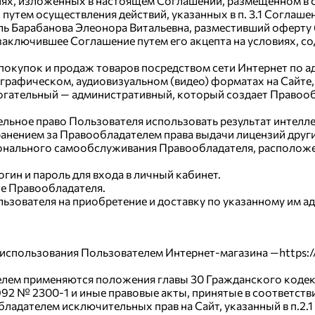
ях, изложенных в настоящем Соглашении, размещенном в сети
 путем осуществления действий, указанных в п. 3.1 Соглаше
ль Барабанова Элеонора Витальевна, разместивший оферту 
 заключившее Соглашение путем его акцепта на условиях, 
 покупок и продаж товаров посредством сети Интернет по адр
, графическом, аудиовизуальном (видео) форматах на Сайте
могательный — административный, который создает Правоо
тельное право Пользователя использовать результат интелл
охранением за Правообладателем права выдачи лицензий друг
рсонального самообслуживания Правообладателя, располож
огин и пароль для входа в личный кабинет.
йте Правообладателя.
ьзователя на приобретение и доставку по указанному им ад
 использования Пользователем Интернет-магазина —https:/
елем применяются положения главы 30 Гражданского кодек
92 № 2300-1 и иные правовые акты, принятые в соответстви
обладателем исключительных прав на Сайт, указанный в п.2.