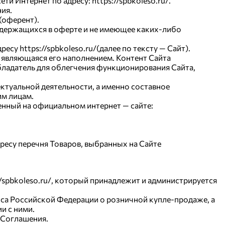
 Интернет по адресу: https://spbkoleso.ru/.
ния.
(оферент).
содержащихся в оферте и не имеющее каких-либо
есу https://spbkoleso.ru/(далее по тексту — Сайт).
, являющаяся его наполнением. Контент Сайта
бладатель для облегчения функционирования Сайта,
ектуальной деятельности, а именно составное
им лицам.
енный на официальном интернет — сайте:
ресу перечня Товаров, выбранных на Сайте
/spbkoleso.ru/, который принадлежит и администрируется
са Российской Федерации о розничной купле-продаже, а
и с ними.
1 Соглашения.