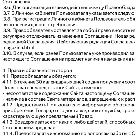
Соглашения.
3.6. Для организации взаимодействия между Правооблада
3.7. В Личном кабинете Пользователя указывается следую
3.8. При регистрации Личного кабинета Пользователь об
выполнения данного требования.
3.9. Правообладатель оставляет за собой право вносить 
регулярно отслеживать изменения в Соглашении. Новая ред
редакцией Соглашения. Действующая редакция Соглашения вс
magazina.html
3.10. В случае, если ранее Пользователь уже производил 
настоящего Соглашения на предмет наличия изменения в н
4. Права и обязанности сторон
4.1. Правообладатель обязуется:
4.1.1. В течение 30 календарных дней со дня получения с
Пользователем недостатки Сайта, а именно:
- несоответствие содержания Сайта настоящему Соглаше
- наличие в составе Сайта материалов, запрещенных к ра
4.1.2. Предоставить Пользователю информацию об основн
приобретения Товара, о его доставке, сроке службы, срок
характеризующую предлагаемый Товар.
4.1.3. Воздерживаться от каких-либо действий, способны
Соглашением пределах.
4.1.4. Предоставлять информацию по вопросам работы с 