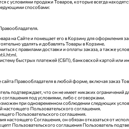
ся с условиями продажи Товаров, которые всегда находятся н
следующими способами:
Правообладателя.
ара на Сайте и помещает его в Корзину для оформления за
ятельно удалять и добавлять Товары в Корзине.
миться с правилами доставки и оплаты заказа, а также усл
tii.html.
систему быстрых платежей (СБП), банковской картой или и
е сайта Правообладателя в любой форме, включая заказ Тов
тель подтверждает, что он не имеет никаких ограничений 
о соглашения под условиями, либо с оговорками.
возможен при одновременном соблюдении следующих услов
вий настоящего Пользовательского соглашения.
тоящего Пользовательского соглашения.
овия настоящего Соглашения, он обязан отказаться от испо
цепт Пользовательского соглашения Пользователь подтвер