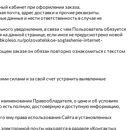
ный кабинет при оформлении заказа.
я почта, адрес доставки и прочие реквизиты.
 данные и нести ответственность в случае не
ьного уведомления, в связи с чем Пользователь обязуется
 на данной странице, если иное не предусмотрено новой
oleso.ru/polzovatelskoe-soglashenie-internet-
ующем заказе он обязан повторно ознакомиться с текстом
ими силами и за свой счет устранить выявленные
наименовании Правообладателя, о цене и об условиях
 то есть полную, достоверную и доступную информацию,
го ему права использования Сайта в установленных
 электронной почты находятся в разделе «Контакты»