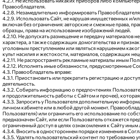
4.2.7. Не использовать никаких приборов либо компьюте
Правообладателя.
4.2.8. Незамедлительно информировать Правообладателя 
4.2.9. Использовать Сайт, не нарушая имущественных и/и
включая без ограничения: авторские и смежные права, пр
образцы, права на использование изображений людей.
4.2.10. Не допускать размещение и передачу материалов
характера, а также содержащих домогательства и призна
уголовным преступлением или являться нарушением каког
культ насилия и жестокости, материалов, содержащих нец
4.2.11. Не распространять рекламные материалы иным Пол
4.2.12. Исполнять иные обязанности, предусмотренные С
4.3. Правообладатель вправе:
4.3.1. Приостановить или прекратить регистрацию и дост
деятельность.
4.3.2. Собирать информацию о предпочтениях Пользовате
и продолжительность работы с Сайтом и прочее), которая
4.3.3. Запросить у Пользователя дополнительную информац
личном кабинете или в любой другой момент. Правооблада
Пользователя) или ограничить его использование по собс
предназначен Сайт, или если Пользователь откажется пр
ограниченный доступ в целях ознакомления к Сайту иным
4.3.4. Вносить в одностороннем порядке изменения в Согл
4.3.5. Удалять пользовательский контент по требованию 