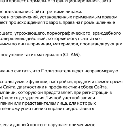
тва в процесс нормального функционирования Сайта
использования Сайта третьими лицами.
етов и ограничений, установленных применимым правом,
я мест происхождения товаров, права на промышленные
рующего, угрожающего, порнографического, враждебного
совершению действий, которые могут считаться
тимыми по иным причинам, материалов, пропагандирующих
а получение таких материалов (СПАМ).
нованно считать, что Пользователь ведет неправомерную
используемые функции, настройки, предпочитаемое время
ы Сайта, диагностики и профилактики сбоев Сайта.
мпании, которую он представляет, при регистрации в
 (вплоть до удаления Личной учетной записи
пании или представителем лица, для которых
ственному усмотрению вправе предоставлять
е, если данный контент нарушает применимое