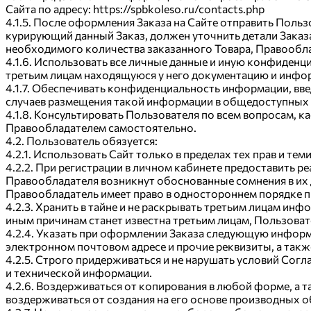
Сайта по адресу: https://spbkoleso.ru/contacts.php
4.1.5. После оформления Заказа на Сайте отправить По
курирующий данный Заказ, должен уточнить детали Заказа,
необходимого количества заказанного Товара, Правообла
4.1.6. Использовать все личные данные и иную конфиденц
третьим лицам находящуюся у него документацию и инфо
4.1.7. Обеспечивать конфиденциальность информации, вв
случаев размещения такой информации в общедоступных р
4.1.8. Консультировать Пользователя по всем вопросам, 
Правообладателем самостоятельно.
4.2. Пользователь обязуется:
4.2.1. Использовать Сайт только в пределах тех прав и т
4.2.2. При регистрации в личном кабинете предоставить р
Правообладателя возникнут обоснованные сомнения в их 
Правообладатель имеет право в одностороннем порядке пр
4.2.3. Хранить в тайне и не раскрывать третьим лицам ин
иным причинам станет известна третьим лицам, Пользоват
4.2.4. Указать при оформлении Заказа следующую информа
электронном почтовом адресе и прочие реквизиты, а так
4.2.5. Строго придерживаться и не нарушать условий Со
и технической информации.
4.2.6. Воздерживаться от копирования в любой форме, а т
воздерживаться от создания на его основе производных 