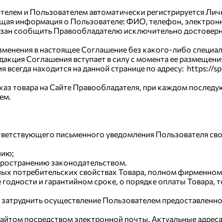
телем и Пользователем автоматически регистрируется Лич
щая информация о Пользователе: ФИО, телефон, электронна
язан сообщить Правообладателю исключительно достоверные
изменения в настоящее Соглашение без какого-либо специал
акция Соглашения вступает в силу с момента ее размещения
егда находится на данной странице по адресу: https://spbk
заказ товара на Сайте Правообладателя, при каждом послед
ем.
оответствующего письменного уведомления Пользователя сво
нию;
спространению законодательством.
ых потребительских свойствах Товара, полном фирменном 
е годности и гарантийном сроке, о порядке оплаты Товара,
х затруднить осуществление Пользователем предоставленно
Сайтом посредством электронной почты. Актуальные адреса