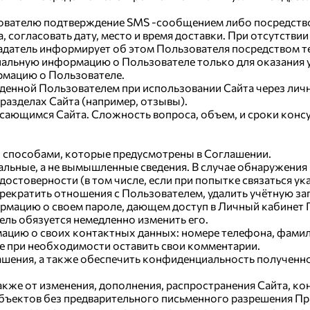
льзователю подтверждение SMS -сообщением либо посредст
 согласовать дату, место и время доставки. При отсутстви
датель информирует об этом Пользователя посредством те
иальную информацию о Пользователе только для оказания ус
рмацию о Пользователе.
еденной Пользователем при использовании Сайта через лич
азделах Сайта (например, отзывы).
касающимся Сайта. Сложность вопроса, объем, и сроки кон
еми способами, которые предусмотрены в Соглашении.
еальные, а не вымышленные сведения. В случае обнаружения
достоверности (в том числе, если при попытке связаться 
екратить отношения с Пользователем, удалить учётную зап
формацию о своем пароле, дающем доступ в Личный кабинет П
ель обязуется немедленно изменить его.
цию о своих контактных данных: номере телефона, фамилии
же при необходимости оставить свои комментарии.
глашения, а также обеспечить конфиденциальность получен
акже от изменения, дополнения, распространения Сайта, кон
объектов без предварительного письменного разрешения П