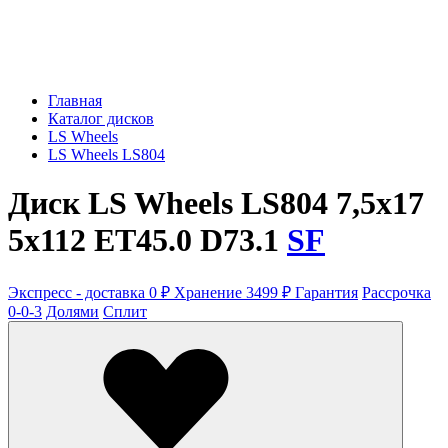
Главная
Каталог дисков
LS Wheels
LS Wheels LS804
Диск LS Wheels LS804 7,5x17
5x112 ET45.0 D73.1
SF
Экспресс - доставка 0 ₽
Хранение 3499 ₽
Гарантия
Рассрочка
0-0-3
Долями
Сплит