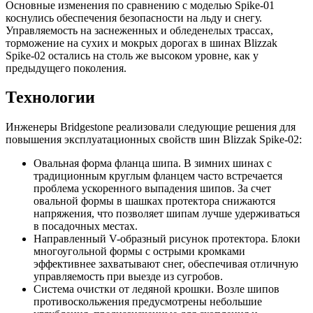
Основные изменения по сравнению с моделью Spike-01
коснулись обеспечения безопасности на льду и снегу.
Управляемость на заснеженных и обледенелых трассах,
торможение на сухих и мокрых дорогах в шинах Blizzak
Spike-02 остались на столь же высоком уровне, как у
предыдущего поколения.
Технологии
Инженеры Bridgestone реализовали следующие решения для
повышения эксплуатационных свойств шин Blizzak Spike-02:
Овальная форма фланца шипа. В зимних шинах с
традиционным круглым фланцем часто встречается
проблема ускоренного выпадения шипов. За счет
овальной формы в шашках протектора снижаются
напряжения, что позволяет шипам лучше удерживаться
в посадочных местах.
Направленный V-образный рисунок протектора. Блоки
многоугольной формы с острыми кромками
эффективнее захватывают снег, обеспечивая отличную
управляемость при выезде из сугробов.
Система очистки от ледяной крошки. Возле шипов
противоскольжения предусмотрены небольшие