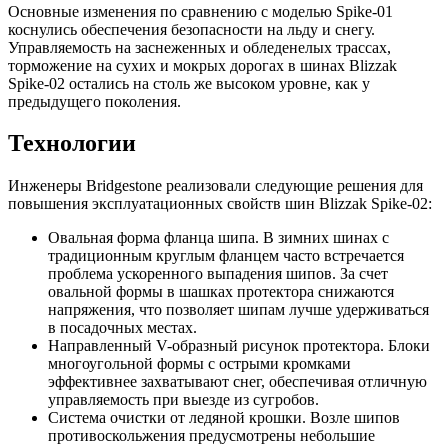
Основные изменения по сравнению с моделью Spike-01
коснулись обеспечения безопасности на льду и снегу.
Управляемость на заснеженных и обледенелых трассах,
торможение на сухих и мокрых дорогах в шинах Blizzak
Spike-02 остались на столь же высоком уровне, как у
предыдущего поколения.
Технологии
Инженеры Bridgestone реализовали следующие решения для
повышения эксплуатационных свойств шин Blizzak Spike-02:
Овальная форма фланца шипа. В зимних шинах с
традиционным круглым фланцем часто встречается
проблема ускоренного выпадения шипов. За счет
овальной формы в шашках протектора снижаются
напряжения, что позволяет шипам лучше удерживаться
в посадочных местах.
Направленный V-образный рисунок протектора. Блоки
многоугольной формы с острыми кромками
эффективнее захватывают снег, обеспечивая отличную
управляемость при выезде из сугробов.
Система очистки от ледяной крошки. Возле шипов
противоскольжения предусмотрены небольшие