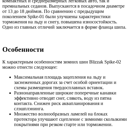
компактных и среднеразмерных легковых авто, так и
премиальных седанов. Выпускаются в посадочном диаметре
от 13 до 18 дюймов. По сравнению с предыдущим
поколением Spike-01 были улучшены характеристики
торможения на льду и снегу, повышена износостойкость.
Одно из главных отличий заключается в форме фланца шипа.
Особенности
К характерным особенностям зимних шин Blizzak Spike-02
можно отнести следующее:
Максимальная площадь зацепления на льду и
заснеженных дорогах за счет особой ориентации и
схемы размещения твердосплавных вставок.
Разнонаправленные широкие поперечные канавки
эффективно отводят снег, слякоть, воду из пятна
контакта. Снижен риск аквапланирования и
слэшплэнинга.
Множество волнообразных ламелей на блоках
протектора улучшают сцепление с зимними скользкими
покрытиями при резком старте или торможении.