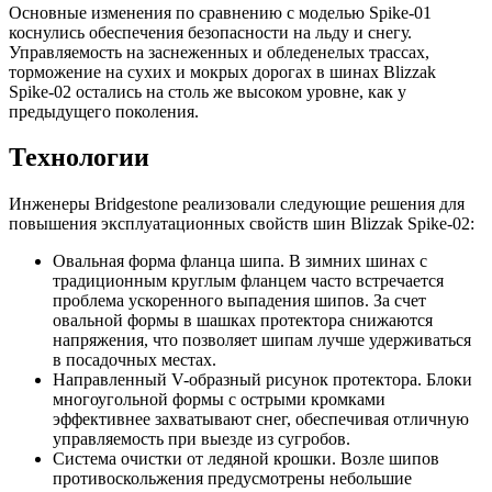
Основные изменения по сравнению с моделью Spike-01
коснулись обеспечения безопасности на льду и снегу.
Управляемость на заснеженных и обледенелых трассах,
торможение на сухих и мокрых дорогах в шинах Blizzak
Spike-02 остались на столь же высоком уровне, как у
предыдущего поколения.
Технологии
Инженеры Bridgestone реализовали следующие решения для
повышения эксплуатационных свойств шин Blizzak Spike-02:
Овальная форма фланца шипа. В зимних шинах с
традиционным круглым фланцем часто встречается
проблема ускоренного выпадения шипов. За счет
овальной формы в шашках протектора снижаются
напряжения, что позволяет шипам лучше удерживаться
в посадочных местах.
Направленный V-образный рисунок протектора. Блоки
многоугольной формы с острыми кромками
эффективнее захватывают снег, обеспечивая отличную
управляемость при выезде из сугробов.
Система очистки от ледяной крошки. Возле шипов
противоскольжения предусмотрены небольшие