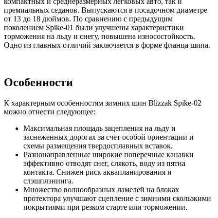
компактных и среднеразмерных легковых авто, так и
премиальных седанов. Выпускаются в посадочном диаметре
от 13 до 18 дюймов. По сравнению с предыдущим
поколением Spike-01 были улучшены характеристики
торможения на льду и снегу, повышена износостойкость.
Одно из главных отличий заключается в форме фланца шипа.
Особенности
К характерным особенностям зимних шин Blizzak Spike-02
можно отнести следующее:
Максимальная площадь зацепления на льду и
заснеженных дорогах за счет особой ориентации и
схемы размещения твердосплавных вставок.
Разнонаправленные широкие поперечные канавки
эффективно отводят снег, слякоть, воду из пятна
контакта. Снижен риск аквапланирования и
слэшплэнинга.
Множество волнообразных ламелей на блоках
протектора улучшают сцепление с зимними скользкими
покрытиями при резком старте или торможении.