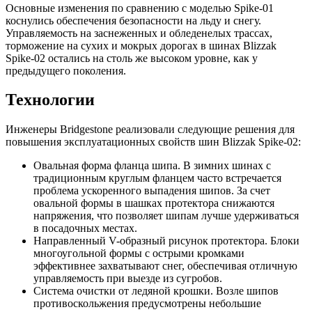
Основные изменения по сравнению с моделью Spike-01
коснулись обеспечения безопасности на льду и снегу.
Управляемость на заснеженных и обледенелых трассах,
торможение на сухих и мокрых дорогах в шинах Blizzak
Spike-02 остались на столь же высоком уровне, как у
предыдущего поколения.
Технологии
Инженеры Bridgestone реализовали следующие решения для
повышения эксплуатационных свойств шин Blizzak Spike-02:
Овальная форма фланца шипа. В зимних шинах с
традиционным круглым фланцем часто встречается
проблема ускоренного выпадения шипов. За счет
овальной формы в шашках протектора снижаются
напряжения, что позволяет шипам лучше удерживаться
в посадочных местах.
Направленный V-образный рисунок протектора. Блоки
многоугольной формы с острыми кромками
эффективнее захватывают снег, обеспечивая отличную
управляемость при выезде из сугробов.
Система очистки от ледяной крошки. Возле шипов
противоскольжения предусмотрены небольшие