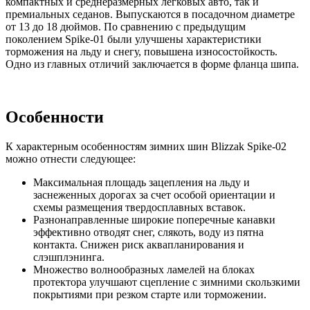
компактных и среднеразмерных легковых авто, так и
премиальных седанов. Выпускаются в посадочном диаметре
от 13 до 18 дюймов. По сравнению с предыдущим
поколением Spike-01 были улучшены характеристики
торможения на льду и снегу, повышена износостойкость.
Одно из главных отличий заключается в форме фланца шипа.
Особенности
К характерным особенностям зимних шин Blizzak Spike-02
можно отнести следующее:
Максимальная площадь зацепления на льду и
заснеженных дорогах за счет особой ориентации и
схемы размещения твердосплавных вставок.
Разнонаправленные широкие поперечные канавки
эффективно отводят снег, слякоть, воду из пятна
контакта. Снижен риск аквапланирования и
слэшплэнинга.
Множество волнообразных ламелей на блоках
протектора улучшают сцепление с зимними скользкими
покрытиями при резком старте или торможении.