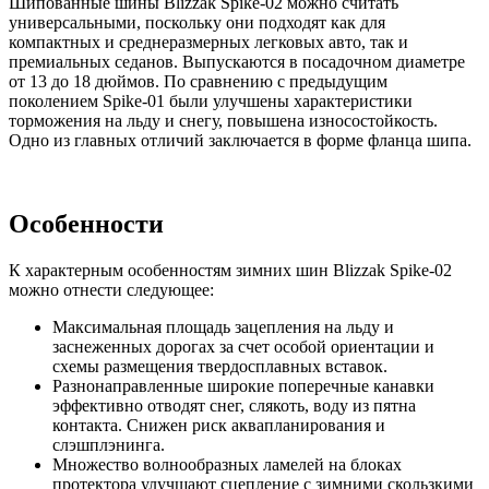
Шипованные шины Blizzak Spike-02 можно считать
универсальными, поскольку они подходят как для
компактных и среднеразмерных легковых авто, так и
премиальных седанов. Выпускаются в посадочном диаметре
от 13 до 18 дюймов. По сравнению с предыдущим
поколением Spike-01 были улучшены характеристики
торможения на льду и снегу, повышена износостойкость.
Одно из главных отличий заключается в форме фланца шипа.
Особенности
К характерным особенностям зимних шин Blizzak Spike-02
можно отнести следующее:
Максимальная площадь зацепления на льду и
заснеженных дорогах за счет особой ориентации и
схемы размещения твердосплавных вставок.
Разнонаправленные широкие поперечные канавки
эффективно отводят снег, слякоть, воду из пятна
контакта. Снижен риск аквапланирования и
слэшплэнинга.
Множество волнообразных ламелей на блоках
протектора улучшают сцепление с зимними скользкими