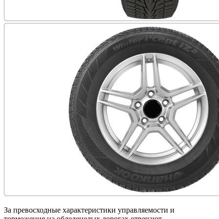
За превосходные характеристики управляемости и
торможения на обледенелых дорогах отвечают