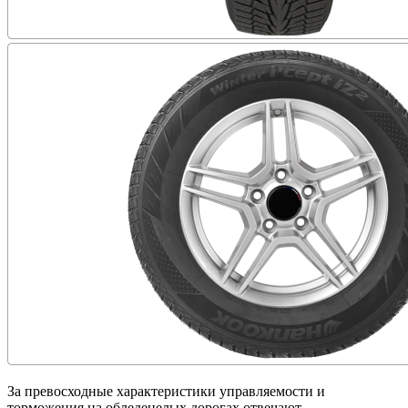
За превосходные характеристики управляемости и
торможения на обледенелых дорогах отвечают