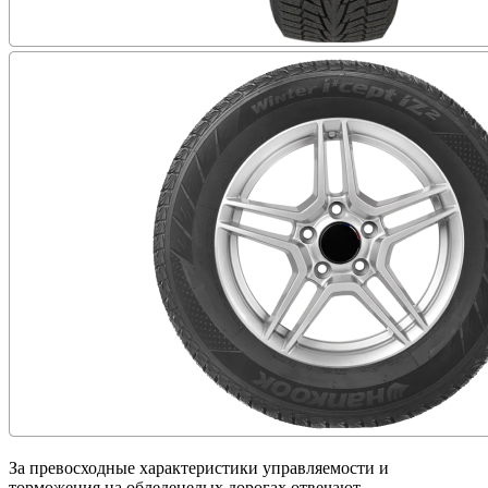
За превосходные характеристики управляемости и
торможения на обледенелых дорогах отвечают