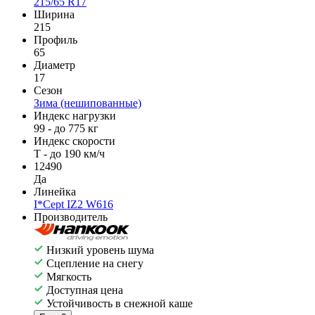
215/65 R17
Ширина
215
Профиль
65
Диаметр
17
Сезон
Зима (нешипованные)
Индекс нагрузки
99 - до 775 кг
Индекс скорости
T - до 190 км/ч
12490
Да
Линейка
I*Cept IZ2 W616
Производитель
Низкий уровень шума
Сцепление на снегу
Мягкость
Доступная цена
Устойчивость в снежной каше