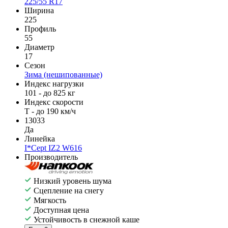
225/55 R17
Ширина
225
Профиль
55
Диаметр
17
Сезон
Зима (нешипованные)
Индекс нагрузки
101 - до 825 кг
Индекс скорости
T - до 190 км/ч
13033
Да
Линейка
I*Cept IZ2 W616
Производитель
Низкий уровень шума
Сцепление на снегу
Мягкость
Доступная цена
Устойчивость в снежной каше