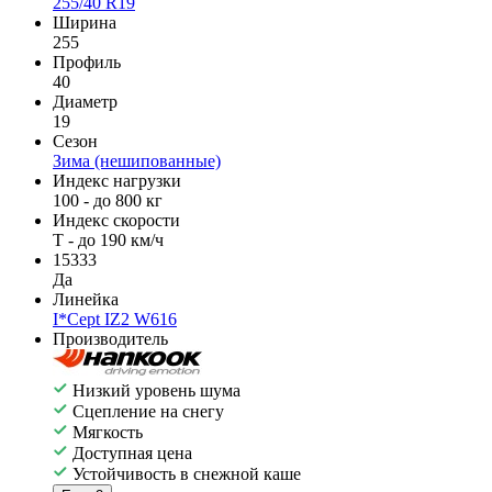
255/40 R19
Ширина
255
Профиль
40
Диаметр
19
Сезон
Зима (нешипованные)
Индекс нагрузки
100 - до 800 кг
Индекс скорости
T - до 190 км/ч
15333
Да
Линейка
I*Cept IZ2 W616
Производитель
Низкий уровень шума
Сцепление на снегу
Мягкость
Доступная цена
Устойчивость в снежной каше