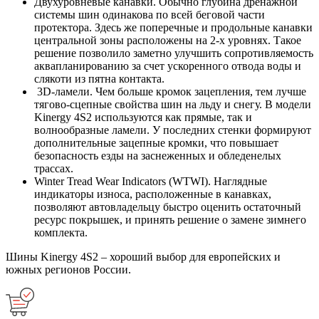
Двухуровневые канавки. Обычно глубина дренажной
системы шин одинакова по всей беговой части
протектора. Здесь же поперечные и продольные канавки
центральной зоны расположены на 2-х уровнях. Такое
решение позволило заметно улучшить сопротивляемость
аквапланированию за счет ускоренного отвода воды и
слякоти из пятна контакта.
3D-ламели. Чем больше кромок зацепления, тем лучше
тягово-сцепные свойства шин на льду и снегу. В модели
Kinergy 4S2 используются как прямые, так и
волнообразные ламели. У последних стенки формируют
дополнительные зацепные кромки, что повышает
безопасность езды на заснеженных и обледенелых
трассах.
Winter Tread Wear Indicators (WTWI). Наглядные
индикаторы износа, расположенные в канавках,
позволяют автовладельцу быстро оценить остаточный
ресурс покрышек, и принять решение о замене зимнего
комплекта.
Шины Kinergy 4S2 – хороший выбор для европейских и
южных регионов России.