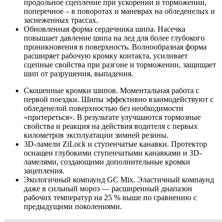
продольное сцепление при ускорении и торможении,
поперечное – в поворотах и маневрах на обледенелых и
заснеженных трассах.
Обновленная форма сердечника шипа. Насечка
повышает давление шипа на лед для более глубокого
проникновения в поверхность. Волнообразная форма
расширяет рабочую кромку контакта, усиливает
сцепные свойства при разгоне и торможении, защищает
шип от разрушения, выпадения.
Скошенные кромки шипов. Моментальная работа с
первой поездки. Шипы эффективно взаимодействуют с
обледенелой поверхностью без необходимости
«притереться». В результате улучшаются тормозные
свойства и реакция на действия водителя с первых
километров эксплуатации зимней резины.
3D-ламели ZiLock и ступенчатые канавки. Протектор
оснащен глубокими ступенчатыми канавками и 3D-
ламелями, создающими дополнительные кромки
зацепления.
Экологичный компаунд GC Mix. Эластичный компаунд
даже в сильный мороз — расширенный диапазон
рабочих температур на 25 % выше по сравнению с
предыдущими поколениями.