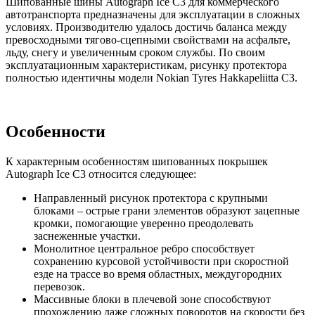
Шипованные шины Autograph Ice C3 для коммерческого
автотранспорта предназначены для эксплуатации в сложных
условиях. Производителю удалось достичь баланса между
превосходными тягово-сцепными свойствами на асфальте,
льду, снегу и увеличенным сроком службы. По своим
эксплуатационным характеристикам, рисунку протектора
полностью идентичны модели Nokian Tyres Hakkapeliitta C3.
Особенности
К характерным особенностям шипованных покрышек
Autograph Ice C3 относится следующее:
Направленный рисунок протектора с крупными
блоками – острые грани элементов образуют зацепные
кромки, помогающие уверенно преодолевать
заснеженные участки.
Монолитное центральное ребро способствует
сохранению курсовой устойчивости при скоростной
езде на трассе во время областных, междугородних
перевозок.
Массивные блоки в плечевой зоне способствуют
прохождению даже сложных поворотов на скорости без