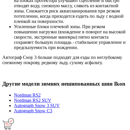
на блоках протектора улучшают сцепление и быстро
отводят воду, снежную массу, слякоть из контактной
зоны. Снижается риск аквапланирования при резком
потеплении, когда приходится ездить по льду с водной
пленкой на поверхности.
Усиленные блоки плечевой зоны. При резком
повышении нагрузки (вхождение в поворот на высокой
скорости, экстренные маневры) пятно контакта
сохраняет большую площадь - стабильное управление и
предсказуемость при вождении.
Автограф Сноу 3 больше подходят для езды по неглубокому
снежному покрову, редкому льду, сухому асфальту.
Другие модели зимних нешипованных шин Ikon
Nordman RS2
Nordman RS2 SUV
Autograph Snow 3 SUV
Autograph Snow C3