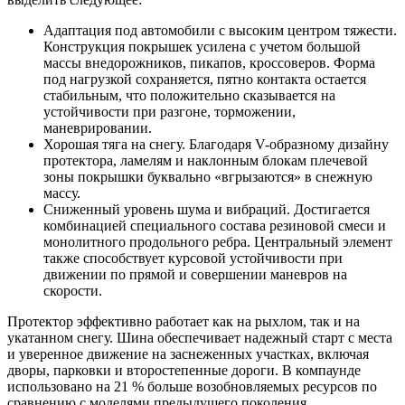
Адаптация под автомобили с высоким центром тяжести.
Конструкция покрышек усилена с учетом большой
массы внедорожников, пикапов, кроссоверов. Форма
под нагрузкой сохраняется, пятно контакта остается
стабильным, что положительно сказывается на
устойчивости при разгоне, торможении,
маневрировании.
Хорошая тяга на снегу. Благодаря V-образному дизайну
протектора, ламелям и наклонным блокам плечевой
зоны покрышки буквально «вгрызаются» в снежную
массу.
Сниженный уровень шума и вибраций. Достигается
комбинацией специального состава резиновой смеси и
монолитного продольного ребра. Центральный элемент
также способствует курсовой устойчивости при
движении по прямой и совершении маневров на
скорости.
Протектор эффективно работает как на рыхлом, так и на
укатанном снегу. Шина обеспечивает надежный старт с места
и уверенное движение на заснеженных участках, включая
дворы, парковки и второстепенные дороги. В компаунде
использовано на 21 % больше возобновляемых ресурсов по
сравнению с моделями предыдущего поколения.