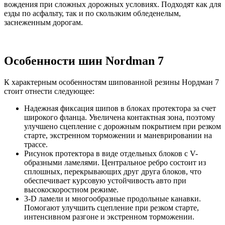
вождения при сложных дорожных условиях. Подходят как для
езды по асфальту, так и по скользким обледенелым,
заснеженным дорогам.
Особенности шин Nordman 7
К характерным особенностям шипованной резины Нордман 7
стоит отнести следующее:
Надежная фиксация шипов в блоках протектора за счет
широкого фланца. Увеличена контактная зона, поэтому
улучшено сцепление с дорожным покрытием при резком
старте, экстренном торможении и маневрировании на
трассе.
Рисунок протектора в виде отдельных блоков с V-
образными ламелями. Центральное ребро состоит из
сплошных, перекрывающих друг друга блоков, что
обеспечивает курсовую устойчивость авто при
высокоскоростном режиме.
3-D ламели и многообразные продольные канавки.
Помогают улучшить сцепление при резком старте,
интенсивном разгоне и экстренном торможении.