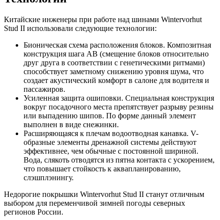
Китайские инженеры при работе над шинами Wintervorhut
Stud II использовали следующие технологии:
Бионическая схема расположения блоков. Композитная
конструкция шага AB (смещение блоков относительно
друг друга в соответствии с генетическими ритмами)
способствует заметному снижению уровня шума, что
создает акустический комфорт в салоне для водителя и
пассажиров.
Усиленная защита ошиповки. Специальная конструкция
вокруг посадочного места препятствует разрыву резины
или выпадению шипов. По форме данный элемент
выполнен в виде снежинки.
Расширяющаяся к плечам водоотводная канавка. V-
образные элементы дренажной системы действуют
эффективнее, чем обычные с постоянной шириной.
Вода, слякоть отводятся из пятна контакта с ускорением,
что повышает стойкость к аквапланированию,
слэшплэнингу.
Недорогие покрышки Wintervorhut Stud II станут отличным
выбором для переменчивой зимней погоды северных
регионов России.