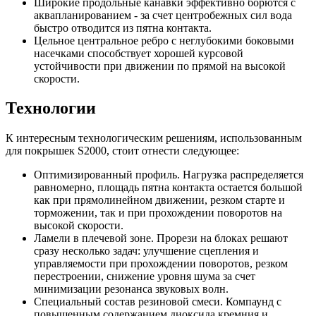
Широкие продольные канавки эффективно борются с
аквапланированием - за счет центробежных сил вода
быстро отводится из пятна контакта.
Цельное центральное ребро с неглубокими боковыми
насечками способствует хорошей курсовой
устойчивости при движении по прямой на высокой
скорости.
Технологии
К интересным технологическим решениям, использованным
для покрышек S2000, стоит отнести следующее:
Оптимизированный профиль. Нагрузка распределяется
равномерно, площадь пятна контакта остается большой
как при прямолинейном движении, резком старте и
торможении, так и при прохождении поворотов на
высокой скорости.
Ламели в плечевой зоне. Прорези на блоках решают
сразу несколько задач: улучшение сцепления и
управляемости при прохождении поворотов, резком
перестроении, снижение уровня шума за счет
минимизации резонанса звуковых волн.
Специальный состав резиновой смеси. Компаунд с
повышенным содержанием диоксида кремния и