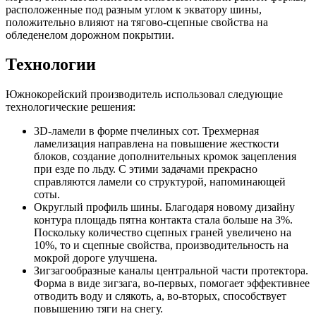
расположенные под разным углом к экватору шины,
положительно влияют на тягово-сцепные свойства на
обледенелом дорожном покрытии.
Технологии
Южнокорейский производитель использовал следующие
технологические решения:
3D-ламели в форме пчелиных сот. Трехмерная
ламелизация направлена на повышение жесткости
блоков, создание дополнительных кромок зацепления
при езде по льду. С этими задачами прекрасно
справляются ламели со структурой, напоминающей
соты.
Округлый профиль шины. Благодаря новому дизайну
контура площадь пятна контакта стала больше на 3%.
Поскольку количество сцепных граней увеличено на
10%, то и сцепные свойства, производительность на
мокрой дороге улучшена.
Зигзагообразные каналы центральной части протектора.
Форма в виде зигзага, во-первых, помогает эффективнее
отводить воду и слякоть, а, во-вторых, способствует
повышению тяги на снегу.