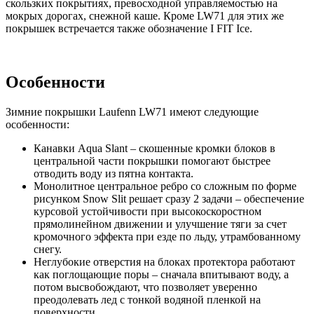
скользких покрытиях, превосходной управляемостью на
мокрых дорогах, снежной каше. Кроме LW71 для этих же
покрышек встречается также обозначение I FIT Ice.
Особенности
Зимние покрышки Laufenn LW71 имеют следующие
особенности:
Канавки Aqua Slant – скошенные кромки блоков в
центральной части покрышки помогают быстрее
отводить воду из пятна контакта.
Монолитное центральное ребро со сложным по форме
рисунком Snow Slit решает сразу 2 задачи – обеспечение
курсовой устойчивости при высокоскоростном
прямолинейном движении и улучшение тяги за счет
кромочного эффекта при езде по льду, утрамбованному
снегу.
Неглубокие отверстия на блоках протектора работают
как поглощающие поры – сначала впитывают воду, а
потом высвобождают, что позволяет уверенно
преодолевать лед с тонкой водяной пленкой на
поверхности.