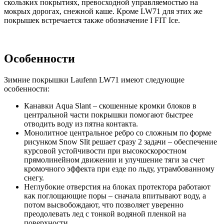
скользких покрытиях, превосходной управляемостью на
мокрых дорогах, снежной каше. Кроме LW71 для этих же
покрышек встречается также обозначение I FIT Ice.
Особенности
Зимние покрышки Laufenn LW71 имеют следующие
особенности:
Канавки Aqua Slant – скошенные кромки блоков в
центральной части покрышки помогают быстрее
отводить воду из пятна контакта.
Монолитное центральное ребро со сложным по форме
рисунком Snow Slit решает сразу 2 задачи – обеспечение
курсовой устойчивости при высокоскоростном
прямолинейном движении и улучшение тяги за счет
кромочного эффекта при езде по льду, утрамбованному
снегу.
Неглубокие отверстия на блоках протектора работают
как поглощающие поры – сначала впитывают воду, а
потом высвобождают, что позволяет уверенно
преодолевать лед с тонкой водяной пленкой на
поверхности.