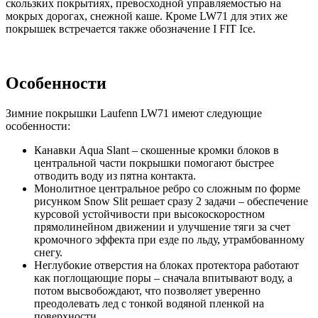
скользких покрытиях, превосходной управляемостью на
мокрых дорогах, снежной каше. Кроме LW71 для этих же
покрышек встречается также обозначение I FIT Ice.
Особенности
Зимние покрышки Laufenn LW71 имеют следующие
особенности:
Канавки Aqua Slant – скошенные кромки блоков в
центральной части покрышки помогают быстрее
отводить воду из пятна контакта.
Монолитное центральное ребро со сложным по форме
рисунком Snow Slit решает сразу 2 задачи – обеспечение
курсовой устойчивости при высокоскоростном
прямолинейном движении и улучшение тяги за счет
кромочного эффекта при езде по льду, утрамбованному
снегу.
Неглубокие отверстия на блоках протектора работают
как поглощающие поры – сначала впитывают воду, а
потом высвобождают, что позволяет уверенно
преодолевать лед с тонкой водяной пленкой на
поверхности.