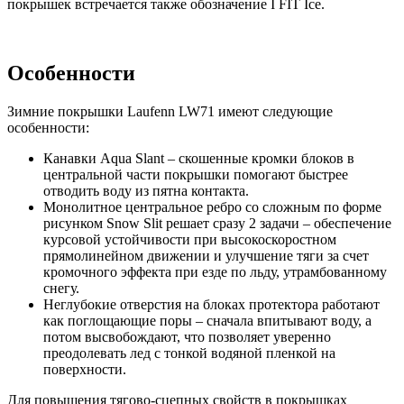
покрышек встречается также обозначение I FIT Ice.
Особенности
Зимние покрышки Laufenn LW71 имеют следующие
особенности:
Канавки Aqua Slant – скошенные кромки блоков в
центральной части покрышки помогают быстрее
отводить воду из пятна контакта.
Монолитное центральное ребро со сложным по форме
рисунком Snow Slit решает сразу 2 задачи – обеспечение
курсовой устойчивости при высокоскоростном
прямолинейном движении и улучшение тяги за счет
кромочного эффекта при езде по льду, утрамбованному
снегу.
Неглубокие отверстия на блоках протектора работают
как поглощающие поры – сначала впитывают воду, а
потом высвобождают, что позволяет уверенно
преодолевать лед с тонкой водяной пленкой на
поверхности.
Для повышения тягово-сцепных свойств в покрышках