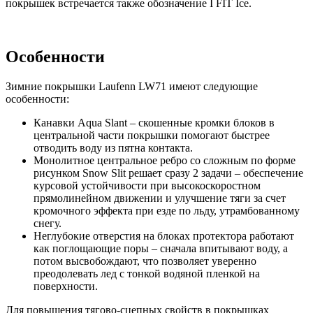
покрышек встречается также обозначение I FIT Ice.
Особенности
Зимние покрышки Laufenn LW71 имеют следующие
особенности:
Канавки Aqua Slant – скошенные кромки блоков в
центральной части покрышки помогают быстрее
отводить воду из пятна контакта.
Монолитное центральное ребро со сложным по форме
рисунком Snow Slit решает сразу 2 задачи – обеспечение
курсовой устойчивости при высокоскоростном
прямолинейном движении и улучшение тяги за счет
кромочного эффекта при езде по льду, утрамбованному
снегу.
Неглубокие отверстия на блоках протектора работают
как поглощающие поры – сначала впитывают воду, а
потом высвобождают, что позволяет уверенно
преодолевать лед с тонкой водяной пленкой на
поверхности.
Для повышения тягово-сцепных свойств в покрышках