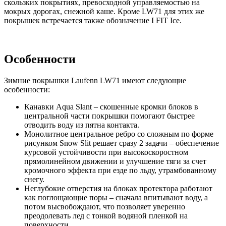
скользких покрытиях, превосходной управляемостью на
мокрых дорогах, снежной каше. Кроме LW71 для этих же
покрышек встречается также обозначение I FIT Ice.
Особенности
Зимние покрышки Laufenn LW71 имеют следующие
особенности:
Канавки Aqua Slant – скошенные кромки блоков в
центральной части покрышки помогают быстрее
отводить воду из пятна контакта.
Монолитное центральное ребро со сложным по форме
рисунком Snow Slit решает сразу 2 задачи – обеспечение
курсовой устойчивости при высокоскоростном
прямолинейном движении и улучшение тяги за счет
кромочного эффекта при езде по льду, утрамбованному
снегу.
Неглубокие отверстия на блоках протектора работают
как поглощающие поры – сначала впитывают воду, а
потом высвобождают, что позволяет уверенно
преодолевать лед с тонкой водяной пленкой на
поверхности.