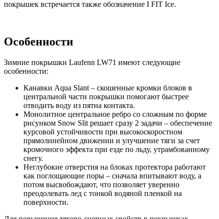
покрышек встречается также обозначение I FIT Ice.
Особенности
Зимние покрышки Laufenn LW71 имеют следующие
особенности:
Канавки Aqua Slant – скошенные кромки блоков в
центральной части покрышки помогают быстрее
отводить воду из пятна контакта.
Монолитное центральное ребро со сложным по форме
рисунком Snow Slit решает сразу 2 задачи – обеспечение
курсовой устойчивости при высокоскоростном
прямолинейном движении и улучшение тяги за счет
кромочного эффекта при езде по льду, утрамбованному
снегу.
Неглубокие отверстия на блоках протектора работают
как поглощающие поры – сначала впитывают воду, а
потом высвобождают, что позволяет уверенно
преодолевать лед с тонкой водяной пленкой на
поверхности.
Для повышения тягово-сцепных свойств в покрышках