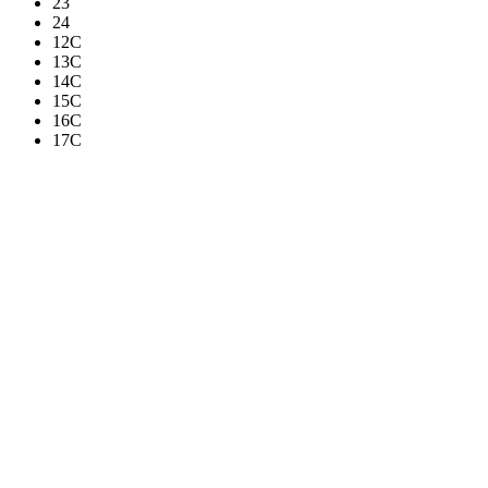
23
24
12C
13C
14C
15C
16C
17C