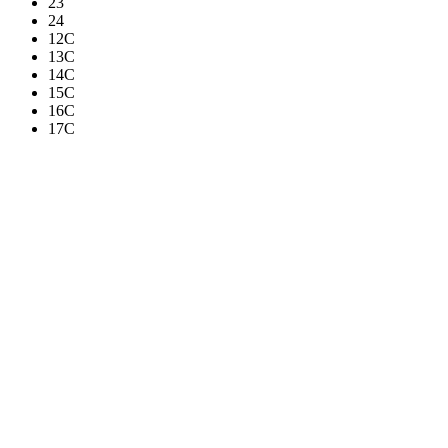
23
24
12C
13C
14C
15C
16C
17C