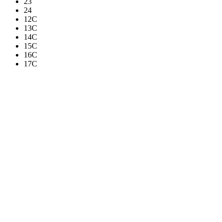
23
24
12C
13C
14C
15C
16C
17C