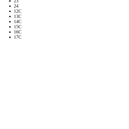
23
24
12C
13C
14C
15C
16C
17C