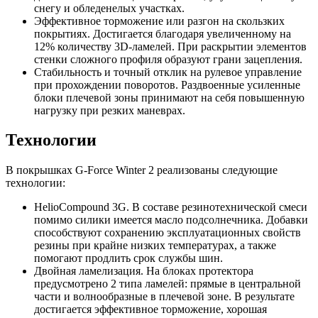
снегу и обледенелых участках.
Эффективное торможение или разгон на скользких
покрытиях. Достигается благодаря увеличенному на
12% количеству 3D-ламелей. При раскрытии элементов
стенки сложного профиля образуют грани зацепления.
Стабильность и точный отклик на рулевое управление
при прохождении поворотов. Раздвоенные усиленные
блоки плечевой зоны принимают на себя повышенную
нагрузку при резких маневрах.
Технологии
В покрышках G-Force Winter 2 реализованы следующие
технологии:
HelioCompound 3G. В составе резинотехнической смеси
помимо силики имеется масло подсолнечника. Добавки
способствуют сохранению эксплуатационных свойств
резины при крайне низких температурах, а также
помогают продлить срок службы шин.
Двойная ламелизация. На блоках протектора
предусмотрено 2 типа ламелей: прямые в центральной
части и волнообразные в плечевой зоне. В результате
достигается эффективное торможение, хорошая