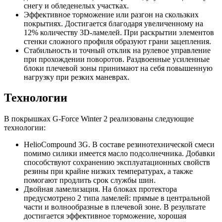
снегу и обледенелых участках.
Эффективное торможение или разгон на скользких
покрытиях. Достигается благодаря увеличенному на
12% количеству 3D-ламелей. При раскрытии элементов
стенки сложного профиля образуют грани зацепления.
Стабильность и точный отклик на рулевое управление
при прохождении поворотов. Раздвоенные усиленные
блоки плечевой зоны принимают на себя повышенную
нагрузку при резких маневрах.
Технологии
В покрышках G-Force Winter 2 реализованы следующие
технологии:
HelioCompound 3G. В составе резинотехнической смеси
помимо силики имеется масло подсолнечника. Добавки
способствуют сохранению эксплуатационных свойств
резины при крайне низких температурах, а также
помогают продлить срок службы шин.
Двойная ламелизация. На блоках протектора
предусмотрено 2 типа ламелей: прямые в центральной
части и волнообразные в плечевой зоне. В результате
достигается эффективное торможение, хорошая