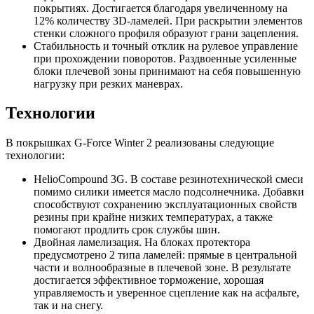
покрытиях. Достигается благодаря увеличенному на
12% количеству 3D-ламелей. При раскрытии элементов
стенки сложного профиля образуют грани зацепления.
Стабильность и точный отклик на рулевое управление
при прохождении поворотов. Раздвоенные усиленные
блоки плечевой зоны принимают на себя повышенную
нагрузку при резких маневрах.
Технологии
В покрышках G-Force Winter 2 реализованы следующие
технологии:
HelioCompound 3G. В составе резинотехнической смеси
помимо силики имеется масло подсолнечника. Добавки
способствуют сохранению эксплуатационных свойств
резины при крайне низких температурах, а также
помогают продлить срок службы шин.
Двойная ламелизация. На блоках протектора
предусмотрено 2 типа ламелей: прямые в центральной
части и волнообразные в плечевой зоне. В результате
достигается эффективное торможение, хорошая
управляемость и уверенное сцепление как на асфальте,
так и на снегу.