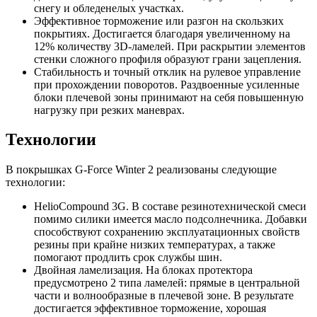
снегу и обледенелых участках.
Эффективное торможение или разгон на скользких
покрытиях. Достигается благодаря увеличенному на
12% количеству 3D-ламелей. При раскрытии элементов
стенки сложного профиля образуют грани зацепления.
Стабильность и точный отклик на рулевое управление
при прохождении поворотов. Раздвоенные усиленные
блоки плечевой зоны принимают на себя повышенную
нагрузку при резких маневрах.
Технологии
В покрышках G-Force Winter 2 реализованы следующие
технологии:
HelioCompound 3G. В составе резинотехнической смеси
помимо силики имеется масло подсолнечника. Добавки
способствуют сохранению эксплуатационных свойств
резины при крайне низких температурах, а также
помогают продлить срок службы шин.
Двойная ламелизация. На блоках протектора
предусмотрено 2 типа ламелей: прямые в центральной
части и волнообразные в плечевой зоне. В результате
достигается эффективное торможение, хорошая