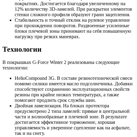
покрытиях. Достигается благодаря увеличенному на
12% количеству 3D-ламелей. При раскрытии элементов
стенки сложного профиля образуют грани зацепления.
Стабильность и точный отклик на рулевое управление
при прохождении поворотов. Раздвоенные усиленные
блоки плечевой зоны принимают на себя повышенную
нагрузку при резких маневрах.
Технологии
В покрышках G-Force Winter 2 реализованы следующие
технологии:
HelioCompound 3G. В составе резинотехнической смеси
помимо силики имеется масло подсолнечника. Добавки
способствуют сохранению эксплуатационных свойств
резины при крайне низких температурах, а также
помогают продлить срок службы шин.
Двойная ламелизация. На блоках протектора
предусмотрено 2 типа ламелей: прямые в центральной
части и волнообразные в плечевой зоне. В результате
достигается эффективное торможение, хорошая
управляемость и уверенное сцепление как на асфальте,
так и на снегу.