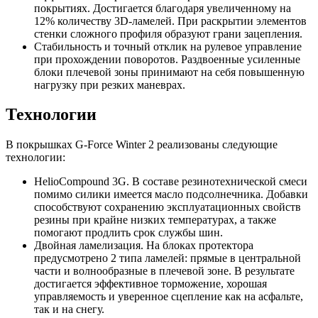
покрытиях. Достигается благодаря увеличенному на
12% количеству 3D-ламелей. При раскрытии элементов
стенки сложного профиля образуют грани зацепления.
Стабильность и точный отклик на рулевое управление
при прохождении поворотов. Раздвоенные усиленные
блоки плечевой зоны принимают на себя повышенную
нагрузку при резких маневрах.
Технологии
В покрышках G-Force Winter 2 реализованы следующие
технологии:
HelioCompound 3G. В составе резинотехнической смеси
помимо силики имеется масло подсолнечника. Добавки
способствуют сохранению эксплуатационных свойств
резины при крайне низких температурах, а также
помогают продлить срок службы шин.
Двойная ламелизация. На блоках протектора
предусмотрено 2 типа ламелей: прямые в центральной
части и волнообразные в плечевой зоне. В результате
достигается эффективное торможение, хорошая
управляемость и уверенное сцепление как на асфальте,
так и на снегу.