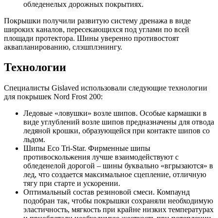
обледенелых дорожных покрытиях.
Покрышки получили развитую систему дренажа в виде
широких каналов, пересекающихся под углами по всей
площади протектора. Шины уверенно противостоят
аквапланированию, слэшплэнингу.
Технологии
Специалисты Gislaved использовали следующие технологии
для покрышек Nord Frost 200:
Ледовые «ловушки» возле шипов. Особые кармашки в
виде углублений возле шипов предназначены для отвода
ледяной крошки, образующейся при контакте шипов со
льдом.
Шипы Eco Tri-Star. Фирменные шипы
противоскольжения лучше взаимодействуют с
обледенелой дорогой – шины буквально «вгрызаются» в
лед, что создается максимальное сцепление, отличную
тягу при старте и ускорении.
Оптимальный состав резиновой смеси. Компаунд
подобран так, чтобы покрышки сохраняли необходимую
эластичность, мягкость при крайне низких температурах