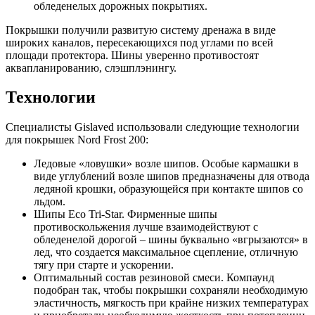
обледенелых дорожных покрытиях.
Покрышки получили развитую систему дренажа в виде
широких каналов, пересекающихся под углами по всей
площади протектора. Шины уверенно противостоят
аквапланированию, слэшплэнингу.
Технологии
Специалисты Gislaved использовали следующие технологии
для покрышек Nord Frost 200:
Ледовые «ловушки» возле шипов. Особые кармашки в
виде углублений возле шипов предназначены для отвода
ледяной крошки, образующейся при контакте шипов со
льдом.
Шипы Eco Tri-Star. Фирменные шипы
противоскольжения лучше взаимодействуют с
обледенелой дорогой – шины буквально «вгрызаются» в
лед, что создается максимальное сцепление, отличную
тягу при старте и ускорении.
Оптимальный состав резиновой смеси. Компаунд
подобран так, чтобы покрышки сохраняли необходимую
эластичность, мягкость при крайне низких температурах