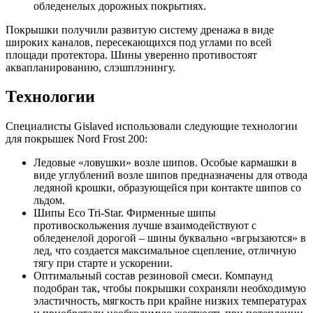
обледенелых дорожных покрытиях.
Покрышки получили развитую систему дренажа в виде
широких каналов, пересекающихся под углами по всей
площади протектора. Шины уверенно противостоят
аквапланированию, слэшплэнингу.
Технологии
Специалисты Gislaved использовали следующие технологии
для покрышек Nord Frost 200:
Ледовые «ловушки» возле шипов. Особые кармашки в
виде углублений возле шипов предназначены для отвода
ледяной крошки, образующейся при контакте шипов со
льдом.
Шипы Eco Tri-Star. Фирменные шипы
противоскольжения лучше взаимодействуют с
обледенелой дорогой – шины буквально «вгрызаются» в
лед, что создается максимальное сцепление, отличную
тягу при старте и ускорении.
Оптимальный состав резиновой смеси. Компаунд
подобран так, чтобы покрышки сохраняли необходимую
эластичность, мягкость при крайне низких температурах