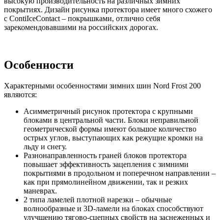
высокую производительность на различных зимних
покрытиях. Дизайн рисунка протектора имеет много схожего
с ContiIceContact – покрышками, отлично себя
зарекомендовавшими на российских дорогах.
Особенности
Характерными особенностями зимних шин Nord Frost 200
являются:
Асимметричный рисунок протектора с крупными
блоками в центральной части. Блоки неправильной
геометрической формы имеют большое количество
острых углов, выступающих как режущие кромки на
льду и снегу.
Разнонаправленность граней блоков протектора
повышает эффективность зацепления с зимними
покрытиями в продольном и поперечном направлении –
как при прямолинейном движении, так и резких
маневрах.
2 типа ламелей плотной нарезки – обычные
волнообразные и 3D-ламели на блоках способствуют
улучшению тягово-сцепных свойств на заснеженных и