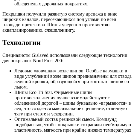
обледенелых дорожных покрытиях.
Покрышки получили развитую систему дренажа в виде
широких каналов, пересекающихся под углами по всей
площади протектора. Шины уверенно противостоят
аквапланированию, слэшплэнингу.
Технологии
Специалисты Gislaved использовали следующие технологии
для покрышек Nord Frost 200:
Ледовые «ловушки» возле шипов. Особые кармашки в
виде углублений возле шипов предназначены для отвода
ледяной крошки, образующейся при контакте шипов со
льдом.
Шипы Eco Tri-Star. Фирменные шипы
противоскольжения лучше взаимодействуют с
обледенелой дорогой – шины буквально «вгрызаются» в
лед, что создается максимальное сцепление, отличную
тягу при старте и ускорении.
Оптимальный состав резиновой смеси. Компаунд
подобран так, чтобы покрышки сохраняли необходимую
эластичность, мягкость при крайне низких температурах