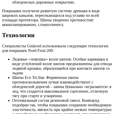
обледенелых дорожных покрытиях.
Покрышки получили развитую систему дренажа в виде
широких каналов, пересекающихся под углами по всей
площади протектора. Шины уверенно противостоят
аквапланированию, слэшплэнингу.
Технологии
Специалисты Gislaved использовали следующие технологии
для покрышек Nord Frost 200:
Ледовые «ловушки» возле шипов. Особые кармашки в
виде углублений возле шипов предназначены для отвода
ледяной крошки, образующейся при контакте шипов со
льдом.
Шипы Eco Tri-Star. Фирменные шипы
противоскольжения лучше взаимодействуют с
обледенелой дорогой – шины буквально «вгрызаются» в
лед, что создается максимальное сцепление, отличную
тягу при старте и ускорении.
Оптимальный состав резиновой смеси. Компаунд
подобран так, чтобы покрышки сохраняли необходимую
эластичность, мягкость при крайне низких температурах