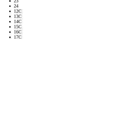
23
24
12C
13C
14C
15C
16C
17C