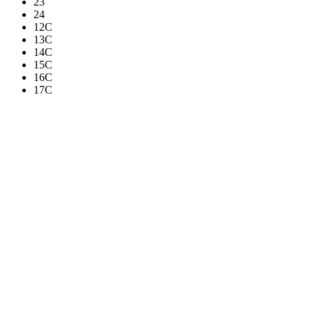
23
24
12C
13C
14C
15C
16C
17C